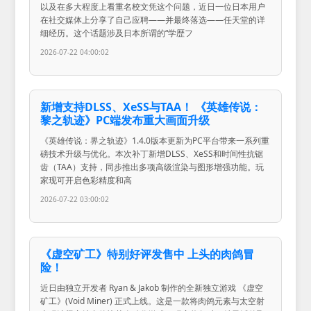
以及在多大程度上看重名校文凭这个问题，近日一位日本用户
在社交媒体上分享了自己应聘——并最终落选——任天堂的详
细经历。这个话题涉及日本所谓的“学歴フ
2026-07-22 04:00:02
新增支持DLSS、XeSS与TAA！ 《英雄传说：
黎之轨迹》PC端发布重大画面升级
《英雄传说：界之轨迹》1.4.0版本更新为PC平台带来一系列重
磅技术升级与优化。本次补丁新增DLSS、XeSS和时间性抗锯
齿（TAA）支持，同步推出多项高级渲染与图形增强功能。玩
家现可开启色彩精度和高
2026-07-22 03:00:02
《虚空矿工》特别好评发售中 上头的肉鸽冒
险！
近日由独立开发者 Ryan & Jakob 制作的全新独立游戏 《虚空
矿工》(Void Miner) 正式上线。这是一款将肉鸽元素与太空射