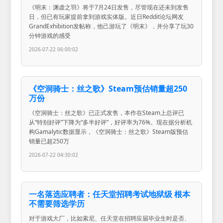
《明末：渊虚之羽》将于7月24日发售，尽管现在还未到发售
日，但已有玩家提前拿到游戏实体版。近日Reddit论坛网友
GrandExhibition发帖称，他己游玩了《明末》，并分享了玩30
分钟游戏的感受
2026-07-22 06:00:02
《空洞骑士：丝之歌》Steam预估销量超250
万份
《空洞骑士：丝之歌》已正式发售，本作在Steam上总评已
从“特别好评”下降为“多半好评”，好评率为76%。现在据分析机
构Gamalytic数据显示，《空洞骑士：丝之歌》Steam版预估
销量已超250万
2026-07-22 04:30:02
一名落选应聘者：任天堂招聘考试地狱级 根本
不需要筛选学历
对于游戏大厂，比如索尼、任天堂在招聘应届毕业生时是否、