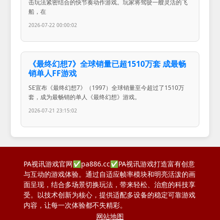
击玩法紧密结合的快节奏动作游戏。玩家将驾驶一艘灵活的飞
船，在
2026-07-22 00:00:02
《最终幻想7》全球销量已超1510万套 成最畅
销单人FF游戏
SE宣布《最终幻想7》（1997）全球销量至今超过了1510万
套，成为最畅销的单人《最终幻想》游戏。
2026-07-21 23:15:02
PA视讯游戏官网✅pa886.cc✅PA视讯游戏打造富有创意
与互动的游戏体验。通过自适应帧率模块和明亮活泼的画
面呈现，结合多场景切换玩法，带来轻松、治愈的科技享
受。以技术创新为核心，提供适配多设备的稳定可靠游戏
内容，让每一次体验都不失精彩。
网站地图