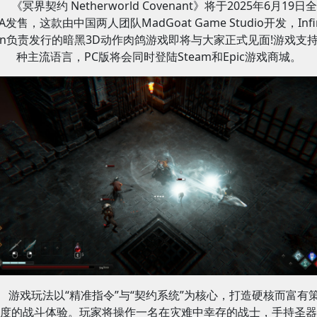
《冥界契约 Netherworld Covenant》将于2025年6月19日
A发售，这款由中国两人团队MadGoat Game Studio开发，Infi
un负责发行的暗黑3D动作肉鸽游戏即将与大家正式见面!游戏支持
种主流语言，PC版将会同时登陆Steam和Epic游戏商城。
游戏玩法以“精准指令”与“契约系统”为核心，打造硬核而富有
度的战斗体验。玩家将操作一名在灾难中幸存的战士，手持圣器