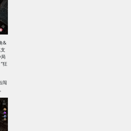
角&
已支
种局
“狂
当闯
。