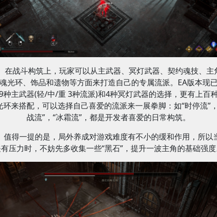
在战斗构筑上，玩家可以从主武器、冥灯武器、契约魂技、主
魂光环、饰品和遗物等方面来打造自己的专属流派。EA版本现
9种主武器(轻/中/重 3种流派)和4种冥灯武器的选择，更有上百
光环来搭配，可以选择自己喜爱的流派来一展拳脚：如“时停流”，
战流”，“冰霜流”，都是开发者喜爱的日常构筑。
值得一提的是，局外养成对游戏难度有不小的缓和作用，所以
关有压力时，不妨先多收集一些“黑石”，提升一波主角的基础强度