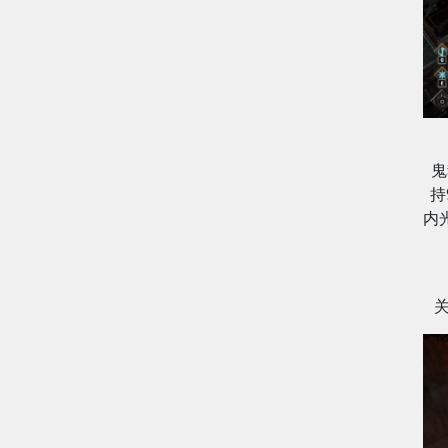
鬼
持
内