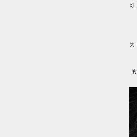
灯
为
的