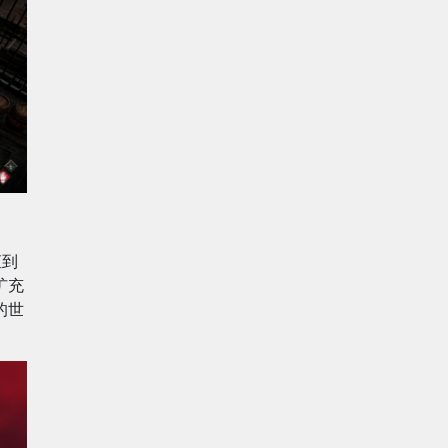
直到
扩充
的世