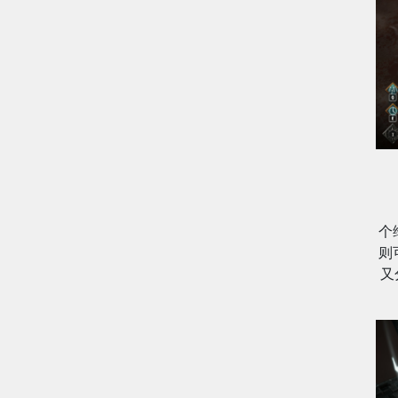
个
则
又