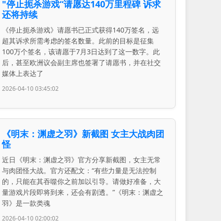
"停止扼杀游戏“请愿达140万里程碑 诉求
还将持续
《停止扼杀游戏》请愿书已正式获得140万签名，远
超其诉求所需考虑的签名数量。此前的目标是征集
100万个签名，该请愿于7月3日达到了这一数字。此
后，甚至欧洲议会副主席也签署了请愿书，并在社交
媒体上表达了
2026-04-10 03:45:02
《明末：渊虚之羽》新截图 女主大战肉团
怪
近日《明末：渊虚之羽》官方分享新截图，女主无常
与肉团怪大战。官方还配文：“有些力量是无法控制
的，只能在其吞噬你之前加以引导。请做好准备，大
量游戏片段即将到来，还会有剧透。”《明末：渊虚之
羽》是一款类魂
2026-04-10 02:00:02