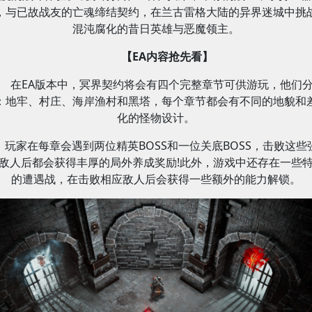
，与已故战友的亡魂缔结契约，在兰古雷格大陆的异界迷城中挑
混沌腐化的昔日英雄与恶魔领主。
【EA内容抢先看】
在EA版本中，冥界契约将会有四个完整章节可供游玩，他们
：地牢、村庄、海岸渔村和黑塔，每个章节都会有不同的地貌和
化的怪物设计。
玩家在每章会遇到两位精英BOSS和一位关底BOSS，击败这些
敌人后都会获得丰厚的局外养成奖励!此外，游戏中还存在一些
的遭遇战，在击败相应敌人后会获得一些额外的能力解锁。