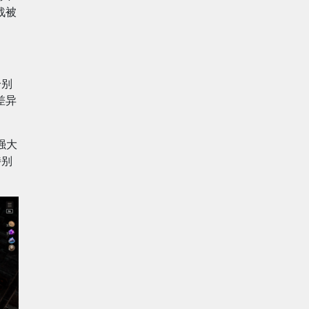
战被
分别
差异
强大
特别