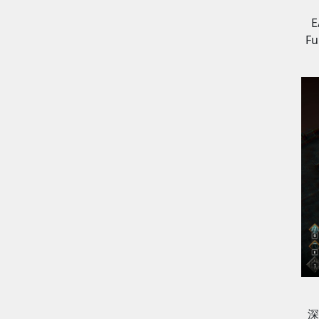
E
F
深