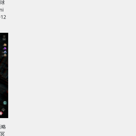
全球
ni
12
策略
冥