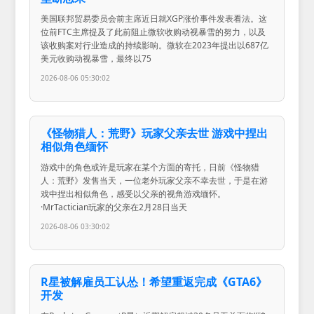
美国联邦贸易委员会前主席近日就XGP涨价事件发表看法。这
位前FTC主席提及了此前阻止微软收购动视暴雪的努力，以及
该收购案对行业造成的持续影响。微软在2023年提出以687亿
美元收购动视暴雪，最终以75
2026-08-06 05:30:02
《怪物猎人：荒野》玩家父亲去世 游戏中捏出
相似角色缅怀
游戏中的角色或许是玩家在某个方面的寄托，日前《怪物猎
人：荒野》发售当天，一位老外玩家父亲不幸去世，于是在游
戏中捏出相似角色，感受以父亲的视角游戏缅怀。
·MrTactician玩家的父亲在2月28日当天
2026-08-06 03:30:02
R星被解雇员工认怂！希望重返完成《GTA6》
开发