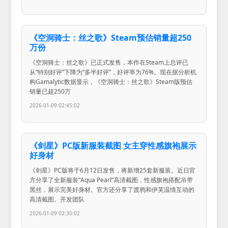
《空洞骑士：丝之歌》Steam预估销量超250
万份
《空洞骑士：丝之歌》已正式发售，本作在Steam上总评已
从“特别好评”下降为“多半好评”，好评率为76%。现在据分析机
构Gamalytic数据显示，《空洞骑士：丝之歌》Steam版预估
销量已超250万
2026-01-09 02:45:02
《剑星》PC版新服装截图 女主穿性感旗袍展示
好身材
《剑星》PC版将于6月12日发售，将新增25套新服装。近日官
方分享了全新服装“Aqua Pearl”高清截图，性感旗袍搭配吊带
黑丝，展示完美好身材。官方还分享了渡鸦和伊芙温情互动的
高清截图。开发团队
2026-01-09 02:30:02