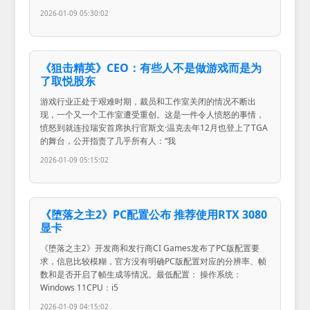
2026-01-09 05:30:02
《狙击精英》CEO：有些人不是做游戏而是为
了取悦股东
游戏行业正处于艰难时期，裁员和工作室关闭的情况不断出
现，一个又一个工作室遭受重创。这是一件令人愤怒的事情，
愤怒到就连拉瑞安首席执行官斯文·温克去年12月也登上了TGA
的舞台，公开指责了几乎所有人：“我
2026-01-09 05:15:02
《堕落之主2》PC配置公布 推荐使用RTX 3080
显卡
《堕落之主2》开发商和发行商CI Games发布了PC版配置要
求，信息比较模糊，官方没有明确PC版配置对应的分辨率、帧
数和是否开启了帧生成等情况。最低配置： 操作系统：
Windows 11CPU：i5
2026-01-09 04:15:02