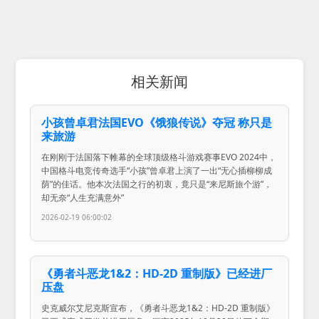
相关新闻
小孩曾卓君法国EVO《饿狼传说》夺冠 称只是
来旅游
在刚刚于法国落下帷幕的全球顶级格斗游戏赛事EVO 2024中，
中国格斗电竞传奇选手“小孩”曾卓君上演了一出“无心插柳柳成
荫”的佳话。他本次法国之行的初衷，竟只是“来尼斯旅个游”，
却无奈“人生充满意外”
2026-02-19 06:00:02
《勇者斗恶龙1&2：HD-2D 重制版》已经进厂
压盘
史克威尔艾尼克斯宣布，《勇者斗恶龙1&2：HD-2D 重制版》