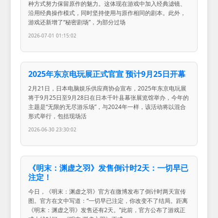
种方式努力保留原作的魅力。这体现在游戏中加入经典滤镜、
沿用经典操作模式，同时坚持使用与原作相同的剧本。此外，
游戏还新增了“秘密剧场”，为部分过场
2026-07-01 01:15:02
2025年东京电玩展正式官宣 预计9月25日开幕
2月21日，日本电脑娱乐供应商协会宣布，2025年东京电玩展
将于9月25日至9月28日在日本千叶县幕张展览馆举办，今年的
主题是“无限的无尽游乐场”，与2024年一样，该活动将以混合
形式举行，包括现场活
2026-06-30 23:30:02
《明末：渊虚之羽》发售倒计时2天：一切早已
注定！
今日，《明末：渊虚之羽》官方在微博发布了倒计时两天宣传
图。官方在文中写道：“一切早已注定，你改变不了结局。距离
《明末：渊虚之羽》发售还有2天。”此前，官方公布了游戏正