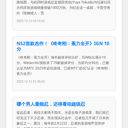
路线图，与此同时游戏总监德田优也(Yuya Tokuda)与玩家社区
共同庆祝游戏销量突破1000万份。为纪念这一成就，卡普空将
向《怪物猎人：荒
2025-12-12 03:15:02
NS2首款杰作！《咚奇刚：蕉力全开》IGN 10
分
《咚奇刚：蕉力全开》海外媒体评价出炉，IGN给出满分10
分。Metacritic现收录了79家媒体评分，当前均分90分，已被
认证为MTC 2025年必玩游戏。已获MTC“必玩”认证《咚奇刚：
蕉力全开》
2025-12-12 01:45:02
哪个男人最能忍，还得看咱超级忍
提起忍者，相信大家绝不陌生。光是在电子游戏里，我们就已
经见过了不少忍者。而在现实社会中，忍者也几乎成了日本的
象征之一。图注：每年的2月22日，忍者的发源地甲贺和伊