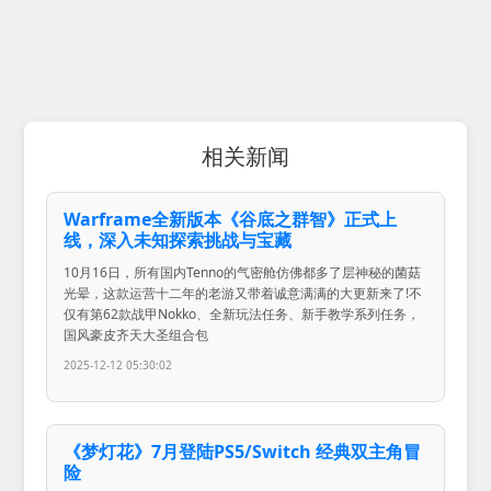
相关新闻
Warframe全新版本《谷底之群智》正式上
线，深入未知探索挑战与宝藏
10月16日，所有国内Tenno的气密舱仿佛都多了层神秘的菌菇
光晕，这款运营十二年的老游又带着诚意满满的大更新来了!不
仅有第62款战甲Nokko、全新玩法任务、新手教学系列任务，
国风豪皮齐天大圣组合包
2025-12-12 05:30:02
《梦灯花》7月登陆PS5/Switch 经典双主角冒
险