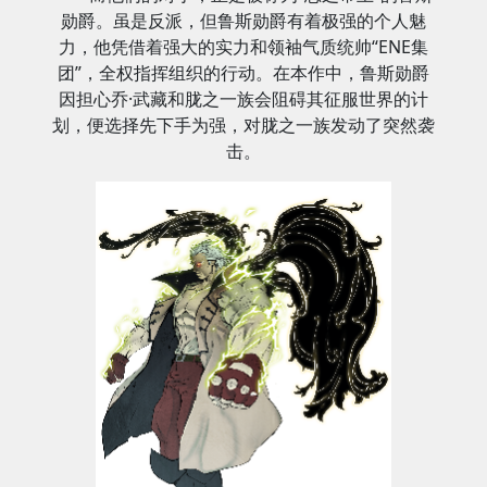
勋爵。虽是反派，但鲁斯勋爵有着极强的个人魅
力，他凭借着强大的实力和领袖气质统帅“ENE集
团”，全权指挥组织的行动。在本作中，鲁斯勋爵
因担心乔·武藏和胧之一族会阻碍其征服世界的计
划，便选择先下手为强，对胧之一族发动了突然袭
击。