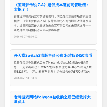
《宝可梦传说 Z-A》超低成本遭前高管吐槽：
太抠了！
伴随近期曝光的宝可梦机密资料，两位任天堂前市场营销主管
预估，《宝可梦传说 Z-A》仅需售出约20万份即可收回开发成
本。近日网络流传大量据称来自宝可梦公司的未证实文件——
虽然这些资料据信源自去年黑客事件
2026-02-07 06:00:02
任天堂Switch2港版售价公布 标准版3450港币
近日任天堂香港正式公布了Nintendo Switch2港版的相关信
息，一起来看看吧！Switch2标准版售价为3450港币(约合人民
币3221元)。《马力欧赛车 世界》组合版售价为3750港币(约
2026-02-07 05:30:02
老牌游戏网站Polygon被收购之后已经裁掉大
量员工