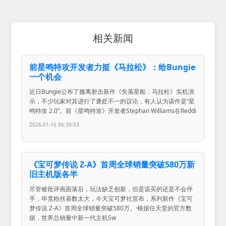
相关新闻
前星鸣特攻开发者力挺《马拉松》：给Bungie
一个机会
近日Bungie公布了撤离射击新作《失落星船：马拉松》实机演
示，不少玩家对其进行了褒贬不一的议论，有人认为该作是“星
鸣特攻 2.0”。前《星鸣特攻》开发者Stephan Williams在Reddi
2026-01-16 06:30:03
《宝可梦传说 Z-A》首周全球销量突破580万新
旧主机版各半
尽管被批评画面落后，玩法缺乏创新，但是该买的还是不会停
手，毕竟粉丝基数太大，今天宝可梦社宣布，系列新作《宝可
梦传说 Z-A》首周全球销量突破580万。·根据任天堂的官方数
据，世界总销量中新一代主机Sw