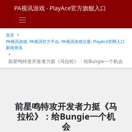
PA视讯游戏 - PlayAce官方旗舰入口
>
首页
PA视讯游戏, PA视讯官方平台, PA视讯游戏注册, PlayAce官网入口
新闻资讯
>
前星鸣特攻开发者力挺《马拉松》：给Bungie一个机会
前星鸣特攻开发者力挺《马
拉松》：给Bungie一个机
会