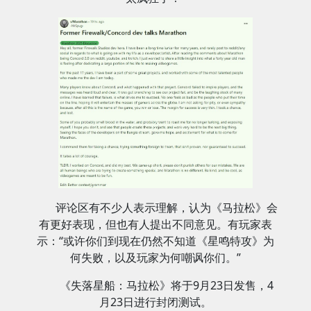
评论区有不少人表示理解，认为《马拉松》会
有更好表现，但也有人提出不同意见。有玩家表
示：“或许你们到现在仍然不知道《星鸣特攻》为
何失败，以及玩家为何嘲讽你们。”
《失落星船：马拉松》将于9月23日发售，4
月23日进行封闭测试。