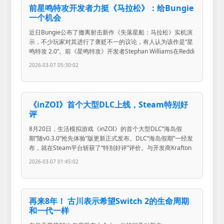
前星鸣特攻开发者力挺《马拉松》：给Bungie
一个机会
近日Bungie公布了撤离射击新作《失落星船：马拉松》实机演
示，不少玩家对其进行了褒贬不一的议论，有人认为该作是“星
鸣特攻 2.0”。前《星鸣特攻》开发者Stephan Williams在Reddi
2026-03-07 05:30:02
《inZOI》首个大型DLC上线，Steam特别好
评
8月20日，生活模拟游戏《inZOI》的首个大型DLC“海岛假
期”随v0.3.0“抢先体验”版更新正式发布。DLC“海岛假期”一经发
布，就在Steam平台斩获了“特别好评”评价。与开发商Krafton
2026-03-07 01:45:02
再来8年！ 古川表示希望Switch 2的生命周期
和一代一样