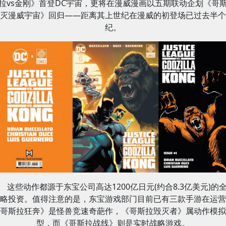
拉vs金刚》首登DC宇宙，更将在漫威漫画以五期联动企划《哥
灭漫威宇宙》回归——距离其上世纪在漫威的初登场已过去半个
纪。
这些动作都源于东宝公司高达1200亿日元(约合8.3亿美元)的
略投资。值得注意的是，东宝游戏部门目前已有三款手游在运营
哥斯拉狂奔》是怪兽竞速奇葩作，《哥斯拉毁灭者》属动作模拟
型，而《哥斯拉战线》则是实时战略游戏。