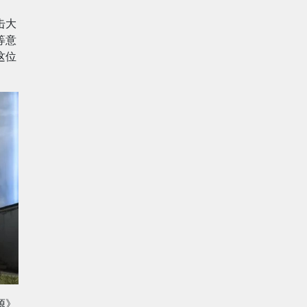
击大
等意
这位
源》