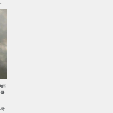
。
的巨
《哥
s哥