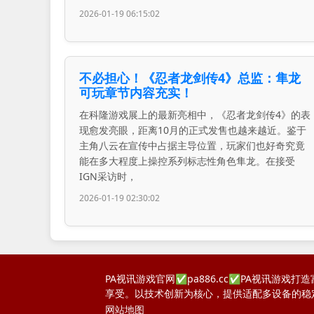
2026-01-19 06:15:02
不必担心！《忍者龙剑传4》总监：隼龙
可玩章节内容充实！
在科隆游戏展上的最新亮相中，《忍者龙剑传4》的表
现愈发亮眼，距离10月的正式发售也越来越近。鉴于
主角八云在宣传中占据主导位置，玩家们也好奇究竟
能在多大程度上操控系列标志性角色隼龙。在接受
IGN采访时，
2026-01-19 02:30:02
PA视讯游戏官网✅pa886.cc✅PA视讯
享受。以技术创新为核心，提供适配多设备的稳
网站地图