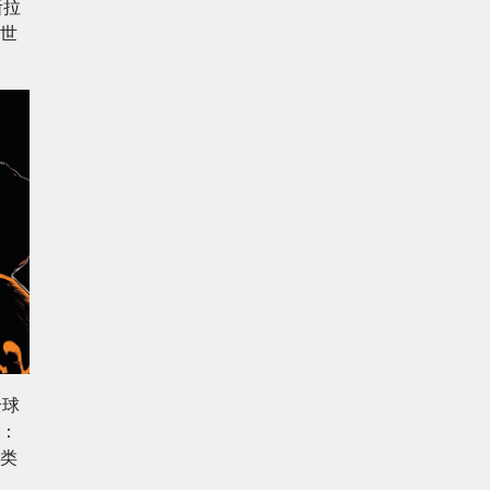
斯拉
世
全球
：
类