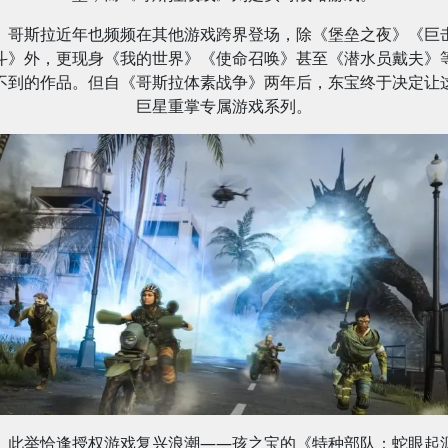
哥斯拉近年也频频在其他游戏跨界登场，除《堡垒之夜》《巨
斗》外，更现身《我的世界》《使命召唤》甚至《潜水员戴夫》
不到的作品。但自《哥斯拉体素战争》两年后，东宝终于决定让
巨星重掌专属游戏系列。
此举恰逢授权游戏复兴浪潮——孩之宝的《特种部队：蛇眼起