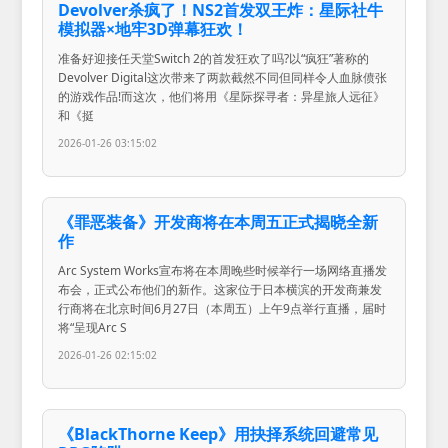
Devolver杀疯了！NS2首发双王炸：星际社牛
模拟器×地牢3D弹幕狂欢！
准备好迎接任天堂Switch 2的首发狂欢了吗?以“疯狂”著称的
Devolver Digital这次带来了两款截然不同但同样令人血脉偾张
的游戏作品!而这次，他们将用《星际探寻者：异星旅人远征》
和《挺
2026-01-26 03:15:02
《罪恶装备》开发商将在本周五正式揭晓全新
作
Arc System Works宣布将在本周晚些时候举行一场网络直播发
布会，正式公布他们的新作。这家位于日本横滨的开发商兼发
行商将在北京时间6月27日（本周五）上午9点举行直播，届时
将“呈现Arc S
2026-01-26 02:15:02
《BlackThorne Keep》用抉择系统回避常见