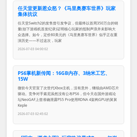
任天堂更新惹众怒？《马里奥赛车世界》玩家
集体抗议
任天堂Switch2的发售曾引发争议，但最终以首周350万台的销
量(创下游戏机首发纪录)证明核心玩家的抵制声浪并未影响大
众选择。如今，定价80美元的《马里奥赛车世界》似乎正在重
演历史——不过这次，玩家
2026-07-03 04:00:02
PS6掌机新传闻：16GB内存、3纳米工艺、
15W
微软今天官宣了次世代Xbox主机，没有意外，继续由AMD芯片
驱动。竞争对手索尼虽然没有公布PS6，但今天在国外游戏论
坛NeoGAF上曾准确泄露PS5 Pro使用RDNA 4架构GPU的舅舅
Keple
2026-07-03 02:45:02