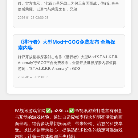
碑。官方表示：“七百万星际战士为保卫帝国而战，你们让帝皇
倍感荣耀。以勇气与荣誉之名，兄弟
2026-01-25 02:30:03
《潜行者》大型Mod于GOG免费发布 全新探
索内容
好评开放世界探索射击名作《潜行者》大型Mod“S.T.A.L.K.E.R.
Anomaly”于GOG平台免费发布，全新开放世界探索内容值得
游玩，“S.T.A.L.K.E.R. Anomaly”：GOG
2026-01-25 01:30:03
PA视讯游戏官网✅pa886.cc✅PA视讯游戏打造富有创意
与互动的游戏体验。通过自适应帧率模块和明亮活泼的画
面呈现，结合多场景切换玩法，带来轻松、治愈的科技享
受。以技术创新为核心，提供适配多设备的稳定可靠游戏
内容，让每一次体验都不失精彩。