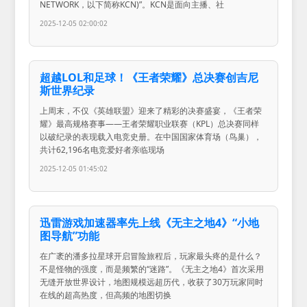
NETWORK，以下简称KCN)”。KCN是面向主播、社
2025-12-05 02:00:02
超越LOL和足球！《王者荣耀》总决赛创吉尼
斯世界纪录
上周末，不仅《英雄联盟》迎来了精彩的决赛盛宴，《王者荣
耀》最高规格赛事——王者荣耀职业联赛（KPL）总决赛同样
以破纪录的表现载入电竞史册。在中国国家体育场（鸟巢），
共计62,196名电竞爱好者亲临现场
2025-12-05 01:45:02
迅雷游戏加速器率先上线《无主之地4》“小地
图导航”功能
在广袤的潘多拉星球开启冒险旅程后，玩家最头疼的是什么？
不是怪物的强度，而是频繁的“迷路”。《无主之地4》首次采用
无缝开放世界设计，地图规模远超历代，收获了30万玩家同时
在线的超高热度，但高频的地图切换