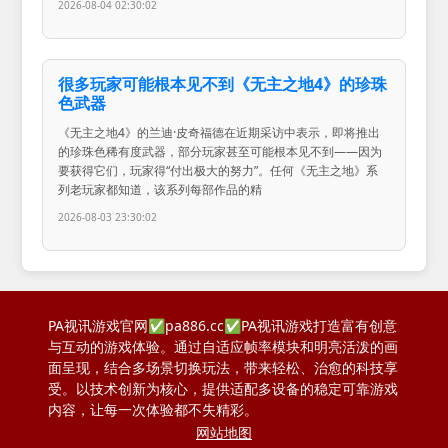
2026-08-04 02:30:02
很多玩家可能根本见不到《无主之地4》的珍珠
色武器
《无主之地4》的兰迪·皮奇福德在近期采访中表示，即将推出
的珍珠色稀有度武器，部分玩家甚至可能根本见不到——因为
要获得它们，玩家得“付出极大的努力”。任何《无主之地》系
列老玩家都知道，该系列每部作品的精
2026-08-03 23:30:02
PA视讯游戏官网✅pa886.cc✅PA视讯游戏打造富有创意
与互动的游戏体验。通过自适应帧率模块和明亮活泼的画
面呈现，结合多场景切换玩法，带来轻松、治愈的科技享
受。以技术创新为核心，提供适配多设备的稳定可靠游戏
内容，让每一次体验都不失精彩。
网站地图