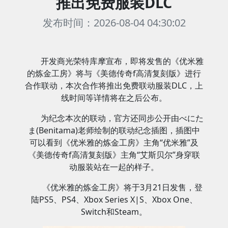
推出免费服装DLC
发布时间：2026-08-04 04:30:02
开发商光荣特库摩宣布，即将发售的《优米雅
的炼金工房》将与《美德传奇f高清复刻版》进行
合作联动，本次合作将推出免费联动服装DLC，上
线时间等详情将在之后公布。
为纪念本次的联动，官方还同步公开由べにた
ま(Benitama)老师绘制的联动纪念插图，插图中
可以看到《优米雅的炼金工房》主角“优米雅”及
《美德传奇f高清复刻版》主角“艾斯贝尔”身穿联
动服装站在一起的样子。
《优米雅的炼金工房》将于3月21日发售，登
陆PS5、PS4、Xbox Series X|S、Xbox One、
Switch和Steam。