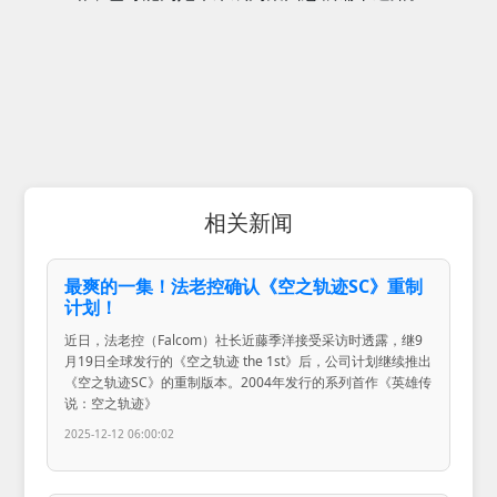
相关新闻
最爽的一集！法老控确认《空之轨迹SC》重制
计划！
近日，法老控（Falcom）社长近藤季洋接受采访时透露，继9
月19日全球发行的《空之轨迹 the 1st》后，公司计划继续推出
《空之轨迹SC》的重制版本。2004年发行的系列首作《英雄传
说：空之轨迹》
2025-12-12 06:00:02