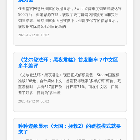
任天堂官网意外泄露的数据显示，Switch2首季度销量可能达到
500万台。但消息源存疑，该数字更可能是内部预测而非实际
销售结果。虽然泄露页面已被撤下，但网友保存的信息显示，
该数据实际是6月24日记录的
2025-12-12 01:15:02
《艾尔登法环：黑夜君临》首发翻车？中文区
多半差评
《艾尔登法环：黑夜君临》现已正式解锁发售，Steam国区标
准版198元，自带简体中文，首发获得玩家“多半好评”评价。截
至发稿时，共有617篇评价，好评率71%。而在中文区，口碑
差了好多，目前为”多半差
2025-12-12 01:00:02
种种迹象显示《天国：拯救2》的硬核模式就要
来了