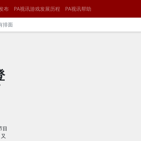
发布
PA视讯游戏发展历程
PA视讯帮助
有排面
登
面
节目
！又