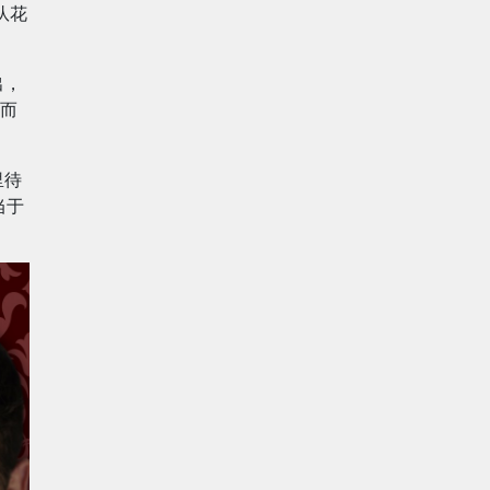
团队花
出，
比而
里待
当于