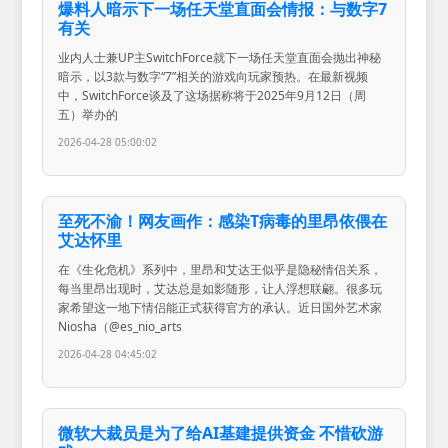
爆料人暗示下一场任天堂直面会情报：与数字7
有关
业内人士兼UP主SwitchForce就下一场任天堂直面会抛出神秘
暗示，以3款与数字“7”相关的游戏向玩家预热。在最新视频
中，SwitchForce谈及了这场据称将于2025年9月12日（周
五）举办的
2026-04-28 05:00:02
至死不渝！网友画作：感染T病毒的里昂依偎在
艾达怀里
在《生化危机》系列中，里昂和艾达王似乎是隐秘情侣关系，
每当里昂出现时，艾达总是如影随形，让人浮想联翩。很多玩
家希望这一地下情侣能正式获得官方的承认。近日国外艺术家
Niosha（@es_nio_arts
2026-04-28 04:45:02
微软大裁员是为了给AI基建提供资金 不惜砍游