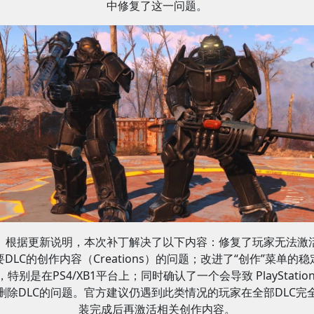
中修复了这一问题。
根据更新说明，本次补丁解决了以下内容：修复了玩家无法激
要DLC的创作内容（Creations）的问题；改进了“创作”菜单的稳
，特别是在PS4/XB1平台上；同时确认了一个会导致 PlayStation
删除DLC的问题。官方建议仍遇到此类情况的玩家在全部DLC完
装完成后再激活相关创作内容。