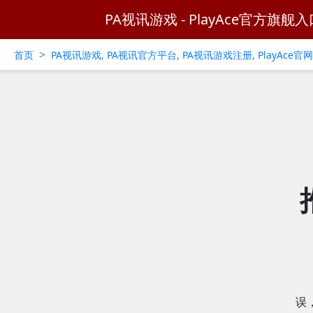
PA视讯游戏 - PlayAce官方旗舰入
>
首页
PA视讯游戏, PA视讯官方平台, PA视讯游戏注册, PlayAce
误，