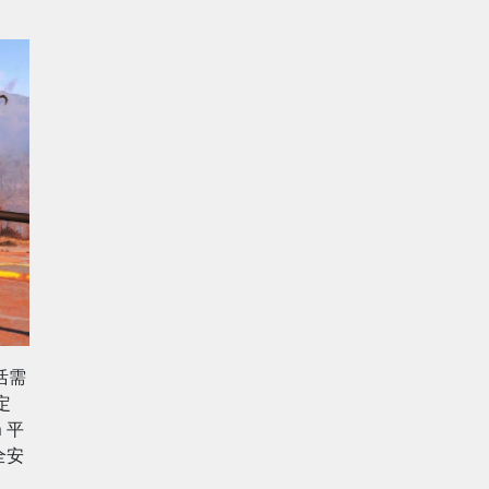
活需
定
 平
全安