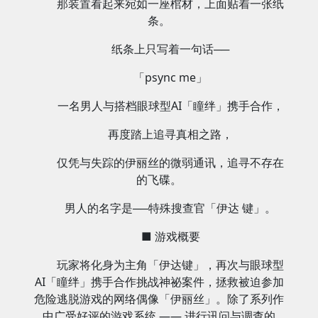
那装置看起来宛如一座棺材，上面贴着一张纸
条。
纸条上只写着一句话──
「psync me」
一名男人与搭档眼球型AI「瞳绊」携手合作，
再度踏上追寻真相之路，
仅凭与失踪的伊丽丝的微弱通讯，追寻不存在
的飞碟。
男人的名字是──特殊搜查官「伊达 键」。
■ 游戏概要
玩家将化身为主角「伊达键」，再次与眼球型
AI「瞳绊」携手合作挑战神祕案件，拯救被迫参加
危险逃脱游戏的网络偶像「伊丽丝」。除了系列作
中广受好评的游戏系统 —— 进行讯问与调查的