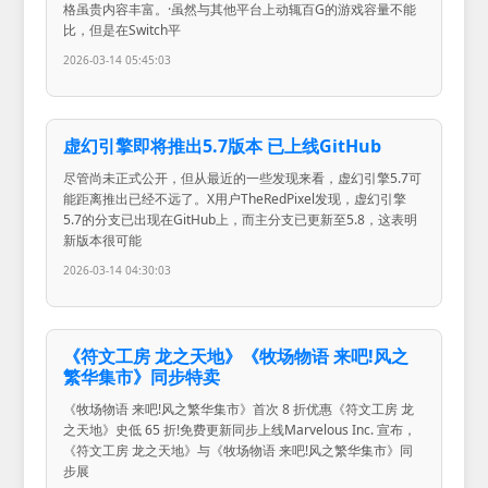
格虽贵内容丰富。·虽然与其他平台上动辄百G的游戏容量不能
比，但是在Switch平
2026-03-14 05:45:03
虚幻引擎即将推出5.7版本 已上线GitHub
尽管尚未正式公开，但从最近的一些发现来看，虚幻引擎5.7可
能距离推出已经不远了。X用户TheRedPixel发现，虚幻引擎
5.7的分支已出现在GitHub上，而主分支已更新至5.8，这表明
新版本很可能
2026-03-14 04:30:03
《符文工房 龙之天地》《牧场物语 来吧!风之
繁华集市》同步特卖
《牧场物语 来吧!风之繁华集市》首次 8 折优惠《符文工房 龙
之天地》史低 65 折!免费更新同步上线Marvelous Inc. 宣布，
《符文工房 龙之天地》与《牧场物语 来吧!风之繁华集市》同
步展