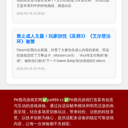
动的煌雷龙与波衣龙将于7月23日起改为常设任务。·所谓历战
王是本系列中的特色挑战，挑选出比
2026-05-19 23:30:02
禁止成人主题！玩家担忧《巫师3》《艾尔登法
环》被禁
Steam近期出台新规，封禁了大量包含成人内容的游戏，而这
些游戏违背了万事达卡（Mastercard）、Visa等支付商的“标
准”。被粉丝们称为“下一个Sweet Baby”的女权组织Collecti
2026-05-19 23:15:02
PA视讯游戏官网✅pa886.cc✅PA视讯游戏打造富有创意
与互动的游戏体验。通过自适应帧率模块和明亮活泼的画
面呈现，结合多场景切换玩法，带来轻松、治愈的科技享
受。以技术创新为核心，提供适配多设备的稳定可靠游戏
内容，让每一次体验都不失精彩。