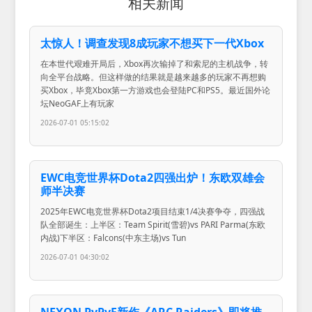
相关新闻
太惊人！调查发现8成玩家不想买下一代Xbox
在本世代艰难开局后，Xbox再次输掉了和索尼的主机战争，转
向全平台战略。但这样做的结果就是越来越多的玩家不再想购
买Xbox，毕竟Xbox第一方游戏也会登陆PC和PS5。最近国外论
坛NeoGAF上有玩家
2026-07-01 05:15:02
EWC电竞世界杯Dota2四强出炉！东欧双雄会
师半决赛
2025年EWC电竞世界杯Dota2项目结束1/4决赛争夺，四强战
队全部诞生：上半区：Team Spirit(雪碧)vs PARI Parma(东欧
内战)下半区：Falcons(中东主场)vs Tun
2026-07-01 04:30:02
NEXON PvPvE新作《ARC Raiders》即将推