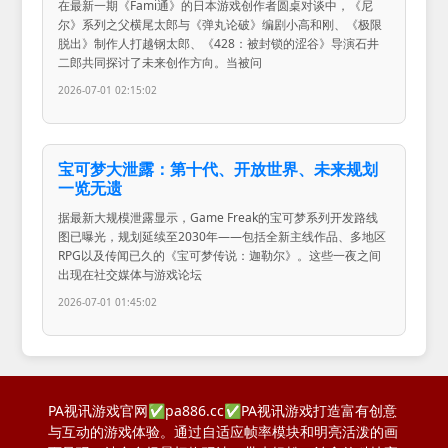
在最新一期《Fami通》的日本游戏创作者圆桌对谈中，《尼
尔》系列之父横尾太郎与《弹丸论破》编剧小高和刚、《极限
脱出》制作人打越钢太郎、《428：被封锁的涩谷》导演石井
二郎共同探讨了未来创作方向。当被问
2026-07-01 02:15:02
宝可梦大泄露：第十代、开放世界、未来规划
一览无遗
据最新大规模泄露显示，Game Freak的宝可梦系列开发路线
图已曝光，规划延续至2030年——包括全新主线作品、多地区
RPG以及传闻已久的《宝可梦传说：迦勒尔》。这些一夜之间
出现在社交媒体与游戏论坛
2026-07-01 01:45:02
PA视讯游戏官网✅pa886.cc✅PA视讯游戏打造富有创意
与互动的游戏体验。通过自适应帧率模块和明亮活泼的画