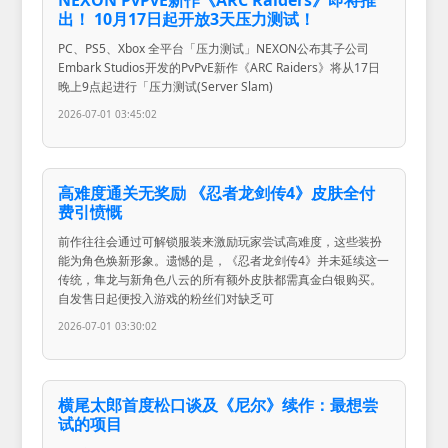
出！ 10月17日起开放3天压力测试！
PC、PS5、Xbox 全平台「压力测试」NEXON公布其子公司
Embark Studios开发的PvPvE新作《ARC Raiders》将从17日
晚上9点起进行「压力测试(Server Slam)
2026-07-01 03:45:02
高难度通关无奖励 《忍者龙剑传4》皮肤全付
费引愤慨
前作往往会通过可解锁服装来激励玩家尝试高难度，这些装扮
能为角色焕新形象。遗憾的是，《忍者龙剑传4》并未延续这一
传统，隼龙与新角色八云的所有额外皮肤都需真金白银购买。
自发售日起便投入游戏的粉丝们对缺乏可
2026-07-01 03:30:02
横尾太郎首度松口谈及《尼尔》续作：最想尝
试的项目