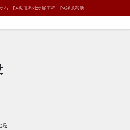
发布
PA视讯游戏发展历程
PA视讯帮助
》
没
他是