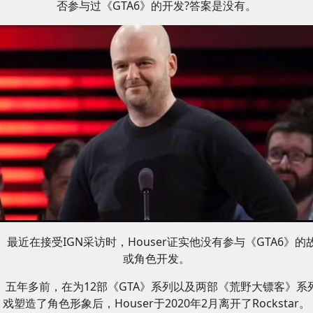
否参与过《GTA6》的开发?答案是没有。
最近在接受IGN采访时，Houser证实他没有参与《GTA6》的
或角色开发。
五年多前，在为12部《GTA》系列以及两部《荒野大镖客》系
戏塑造了角色形象后，Houser于2020年2月离开了Rockstar。