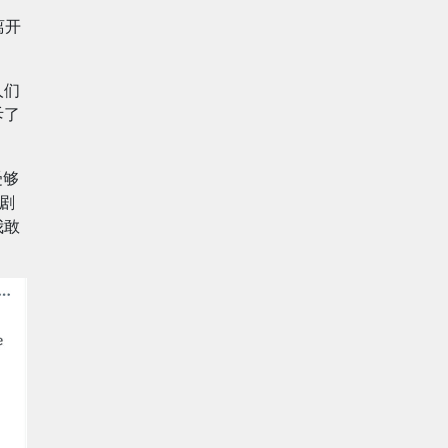
离开
人们
斥了
受够
剧
我敢