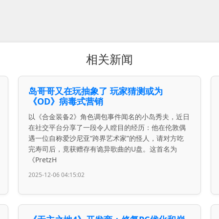
相关新闻
岛哥哥又在玩抽象了 玩家猜测或为
《OD》病毒式营销
以《合金装备2》角色调包事件闻名的小岛秀夫，近日
在社交平台分享了一段令人瞠目的经历：他在伦敦偶
遇一位自称爱沙尼亚“跨界艺术家”的怪人，请对方吃
完寿司后，竟获赠存有诡异歌曲的U盘。这首名为
《PretzH
2025-12-06 04:15:02