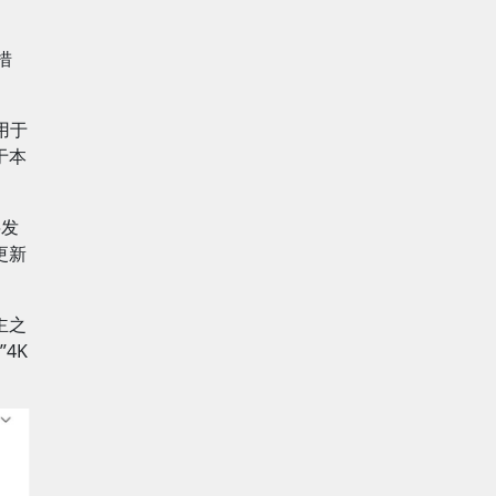
措
用于
于本
将发
更新
无主之
”4K