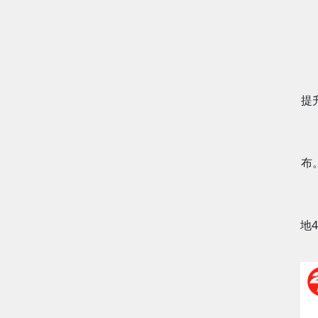
提
布
地4