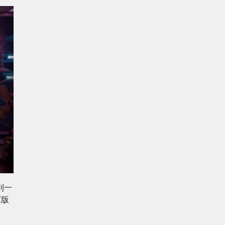
到一
C版