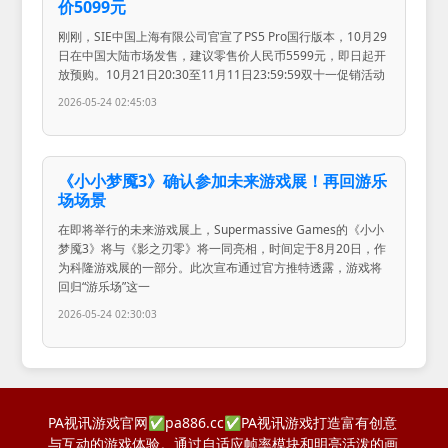
价5099元
刚刚，SIE中国上海有限公司官宣了PS5 Pro国行版本，10月29
日在中国大陆市场发售，建议零售价人民币5599元，即日起开
放预购。10月21日20:30至11月11日23:59:59双十一促销活动
2026-05-24 02:45:03
《小小梦魇3》确认参加未来游戏展！再回游乐
场场景
在即将举行的未来游戏展上，Supermassive Games的《小小
梦魇3》将与《影之刃零》将一同亮相，时间定于8月20日，作
为科隆游戏展的一部分。此次宣布通过官方推特透露，游戏将
回归“游乐场”这一
2026-05-24 02:30:03
PA视讯游戏官网✅pa886.cc✅PA视讯游戏打造富有创意
与互动的游戏体验。通过自适应帧率模块和明亮活泼的画