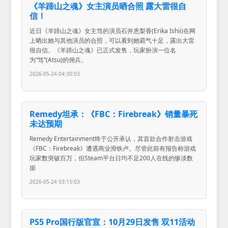
《羊蹄山之魂》女主演员晒合照 露大雷很自
信！
近日《羊蹄山之魂》女主笃的演员石井恵梨香(Erika Ishii)在网
上晒出她与其他演员的合照，可以看到她霸气十足，露出大雷
很自信。《羊蹄山之魂》已正式发售，玩家扮演一位名
为“笃”(Atsu)的佣兵。
2026-05-24 04:30:03
Remedy坦承：《FBC：Firebreak》销量暴死
未达预期
Remedy Entertainment终于公开承认，其首款合作射击游戏
《FBC：Firebreak》遭遇商业滑铁卢。尽管此前有报告称游戏
玩家数突破百万，但Steam平台日均不足200人在线的惨淡数
据
2026-05-24 03:15:03
PS5 Pro国行版官宣：10月29日发售 双11活动