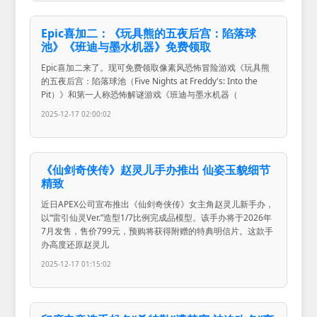
Epic喜加二：《玩具熊的五夜后宫：陷落球
池》《班迪与墨水机器》免费领取
Epic喜加二来了。现可免费领取像素风恐怖冒险游戏《玩具熊
的五夜后宫：陷落球池（Five Nights at Freddy's: Into the
Pit）》和第一人称恐怖解谜游戏《班迪与墨水机器（
2025-12-17 02:00:02
《仙剑奇侠传》赵灵儿手办推出 仙姿玉貌细节
精致
近日APEX公司宣布推出《仙剑奇侠传》女主角赵灵儿新手办，
以“雷引仙灵Ver.”造型1/7比例完成品模型。该手办将于2026年
7月发售，售价799元，预购将获得附赠的特典明信片。这款手
办高度还原赵灵儿
2025-12-17 01:15:02