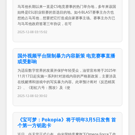
马耳他长期以来一直是CS电竞赛事的热门举办地，多年来该国
始终是ESL职业联赛的首选目的地。如今BLAST赛事主办方也
想抢占马耳他，想要把它打造成自家赛事主场。赛事主办方已
与马耳他政府签署三年协议，在可
2025-12-08 03:15:02
国外视频平台限制暴力内容新策 电竞赛事直播
或受影响
为适应数字世界的发展并保护年轻受众，油管宣布将于2025年
11月17日起实施一系列针对游戏内容的严格新政策，主要涉及
在线赌博和游戏中的写实暴力内容。此举预计将对《反恐精英
2》、《彩虹六号：围攻》及《使
2025-12-08 02:30:02
《宝可梦：Pokopia》将于明年3月5日发售 首
个第一方钥匙卡
近日，任天堂正式公布，由光荣特库摩旗下Omega Force工作