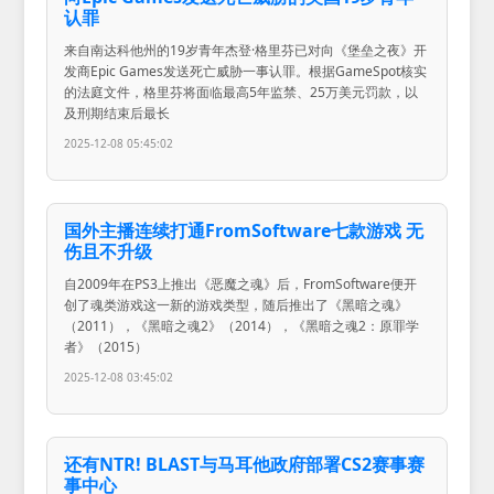
认罪
来自南达科他州的19岁青年杰登·格里芬已对向《堡垒之夜》开
发商Epic Games发送死亡威胁一事认罪。根据GameSpot核实
的法庭文件，格里芬将面临最高5年监禁、25万美元罚款，以
及刑期结束后最长
2025-12-08 05:45:02
国外主播连续打通FromSoftware七款游戏 无
伤且不升级
自2009年在PS3上推出《恶魔之魂》后，FromSoftware便开
创了魂类游戏这一新的游戏类型，随后推出了《黑暗之魂》
（2011），《黑暗之魂2》（2014），《黑暗之魂2：原罪学
者》（2015）
2025-12-08 03:45:02
还有NTR! BLAST与马耳他政府部署CS2赛事赛
事中心