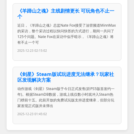
《羊蹄山之魂》主线剧情更长 可玩角色不止一
个
近日，《羊蹄山之魂》总监Nate Fox接受了油管频道MinnMax
的采访，整个采访过程以快问快答的方式进行，期间一共问了
125个问题。Nate Fox在采访中似乎暗示，《羊蹄山之魂》将
有不止一个可
2025-12-23 02:15:02
《剑星》Steam版试玩进度无法继承？玩家社
区发现解决方案
动作游戏《剑星》Steam版于今日正式发售(距PS5版首发约一
年)。根据SteamDB数据，游戏上线仅数小时就冲入Steam热
门榜前十五。此前开放的免费试玩版支持进度继承，但部分玩
家发现正式版并未弹出
2025-12-23 01:45:02