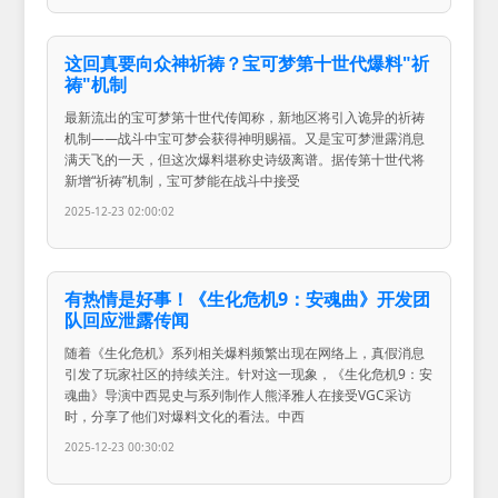
这回真要向众神祈祷？宝可梦第十世代爆料"祈
祷"机制
最新流出的宝可梦第十世代传闻称，新地区将引入诡异的祈祷
机制——战斗中宝可梦会获得神明赐福。又是宝可梦泄露消息
满天飞的一天，但这次爆料堪称史诗级离谱。据传第十世代将
新增“祈祷”机制，宝可梦能在战斗中接受
2025-12-23 02:00:02
有热情是好事！《生化危机9：安魂曲》开发团
队回应泄露传闻
随着《生化危机》系列相关爆料频繁出现在网络上，真假消息
引发了玩家社区的持续关注。针对这一现象，《生化危机9：安
魂曲》导演中西晃史与系列制作人熊泽雅人在接受VGC采访
时，分享了他们对爆料文化的看法。中西
2025-12-23 00:30:02