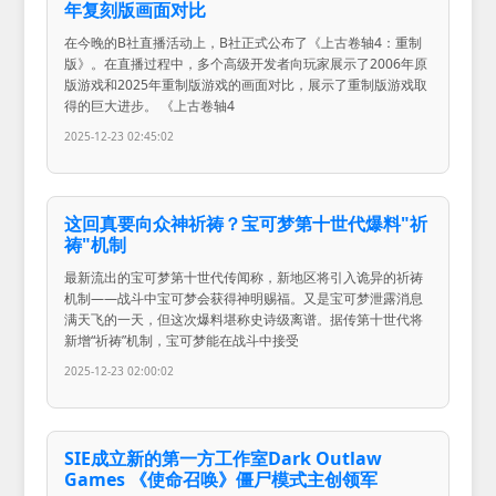
年复刻版画面对比
在今晚的B社直播活动上，B社正式公布了《上古卷轴4：重制
版》。在直播过程中，多个高级开发者向玩家展示了2006年原
版游戏和2025年重制版游戏的画面对比，展示了重制版游戏取
得的巨大进步。 《上古卷轴4
2025-12-23 02:45:02
这回真要向众神祈祷？宝可梦第十世代爆料"祈
祷"机制
最新流出的宝可梦第十世代传闻称，新地区将引入诡异的祈祷
机制——战斗中宝可梦会获得神明赐福。又是宝可梦泄露消息
满天飞的一天，但这次爆料堪称史诗级离谱。据传第十世代将
新增“祈祷”机制，宝可梦能在战斗中接受
2025-12-23 02:00:02
SIE成立新的第一方工作室Dark Outlaw
Games 《使命召唤》僵尸模式主创领军