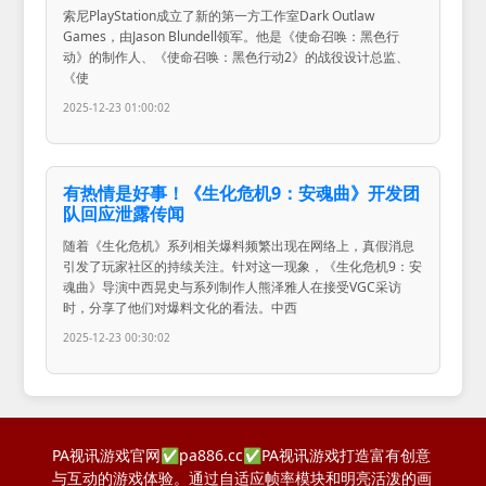
索尼PlayStation成立了新的第一方工作室Dark Outlaw
Games，由Jason Blundell领军。他是《使命召唤：黑色行
动》的制作人、《使命召唤：黑色行动2》的战役设计总监、
《使
2025-12-23 01:00:02
有热情是好事！《生化危机9：安魂曲》开发团
队回应泄露传闻
随着《生化危机》系列相关爆料频繁出现在网络上，真假消息
引发了玩家社区的持续关注。针对这一现象，《生化危机9：安
魂曲》导演中西晃史与系列制作人熊泽雅人在接受VGC采访
时，分享了他们对爆料文化的看法。中西
2025-12-23 00:30:02
PA视讯游戏官网✅pa886.cc✅PA视讯游戏打造富有创意
与互动的游戏体验。通过自适应帧率模块和明亮活泼的画