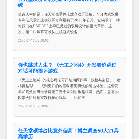
续
值得庆幸的是，任天堂似乎并未放弃双屏设备。可分离式双屏
专利任天堂的这项双屏专利最初于2023年公开。它揭示了一种
对我们在DS和3DS上早已见过的双屏设计的重大革新。这一
次，第二块屏幕可以从主机游戏设备
2026-01-15 03:30:02
你也跳过人生？ 《无主之地4》开发者称跳过
对话可能损坏游戏
《无主之地4》的核心玩法可归结为两件事：找枪与射怪。二者
相得益彰——找到更好的枪意味着更爽快的射击体验。这套简
单却高效的组合拳奠定了整个系列的乐趣根基。然而，总有些
因素会阻碍玩家践行核心玩法——比如被
2026-01-15 02:30:02
任天堂硕博占比意外偏高！博主调查60人21具
高学历