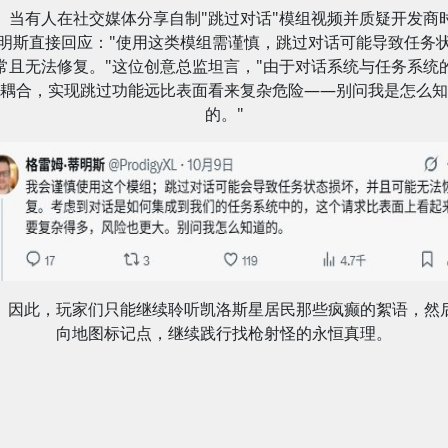
当有人在社交媒体分享自制"跳过对话"模组视频并质疑开发商
明斯直接回应："使用这类模组需谨慎，跳过对话可能导致任务
常且无法修复。"这位创意总监坦言，"由于对话系统与任务系统
耦合，实现跳过功能远比表面看来复杂危险——别问我是怎么知
的。"
因此，玩家们只能继续聆听凯洛斯星居民那些疯癫的絮语，然
向地图标记点，继续践行找枪射怪的永恒真理。