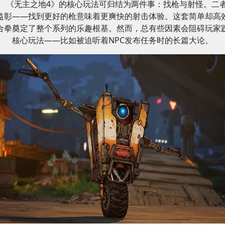
《无主之地4》的核心玩法可归结为两件事：找枪与射怪。二
益彰——找到更好的枪意味着更爽快的射击体验。这套简单却高
合拳奠定了整个系列的乐趣根基。然而，总有些因素会阻碍玩家
核心玩法——比如被迫听着NPC发布任务时的长篇大论。