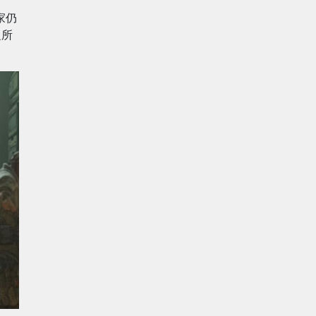
家仍
之所