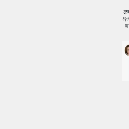
蒂
异
度