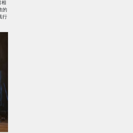
者相
效的
践行