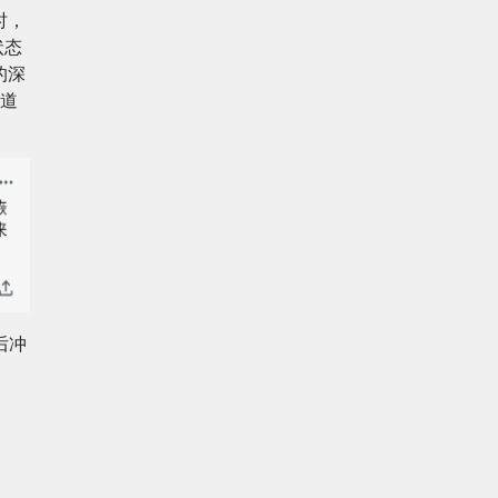
时，
状态
的深
道
后冲