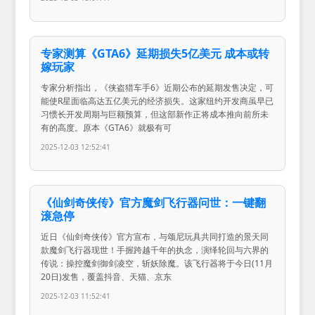
专家测算《GTA6》延期损失5亿美元 成本或转
嫁玩家
专家分析指出，《侠盗猎车手6》近期公布的延期发售决定，可
能使R星面临高达五亿美元的经济损失。这家纽约开发商虽早已
习惯长开发周期与巨额预算，但这部新作正将成本推向前所未
有的高度。原本《GTA6》就极有可
2025-12-03 12:52:41
《仙剑奇侠传》官方魔剑飞行器问世：一键翻
滚急停
近日《仙剑奇侠传》官方宣布，与颂尼玩具共同打造的景天同
款魔剑飞行器现世！手握跨越千年的执念，演绎轮回与六界的
传说：操控魔剑御剑凌空，斩妖除魔。该飞行器将于今日(11月
20日)发售，覆盖抖音、天猫、京东
2025-12-03 11:52:41