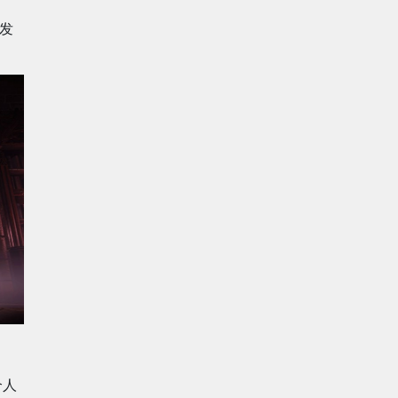
年发
个人