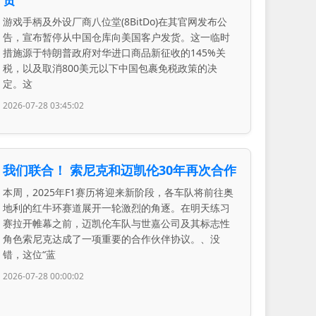
游戏手柄及外设厂商八位堂(8BitDo)在其官网发布公
告，宣布暂停从中国仓库向美国客户发货。这一临时
措施源于特朗普政府对华进口商品新征收的145%关
税，以及取消800美元以下中国包裹免税政策的决
定。这
2026-07-28 03:45:02
我们联合！ 索尼克和迈凯伦30年再次合作
本周，2025年F1赛历将迎来新阶段，各车队将前往奥
地利的红牛环赛道展开一轮激烈的角逐。在明天练习
赛拉开帷幕之前，迈凯伦车队与世嘉公司及其标志性
角色索尼克达成了一项重要的合作伙伴协议。、没
错，这位“蓝
2026-07-28 00:00:02