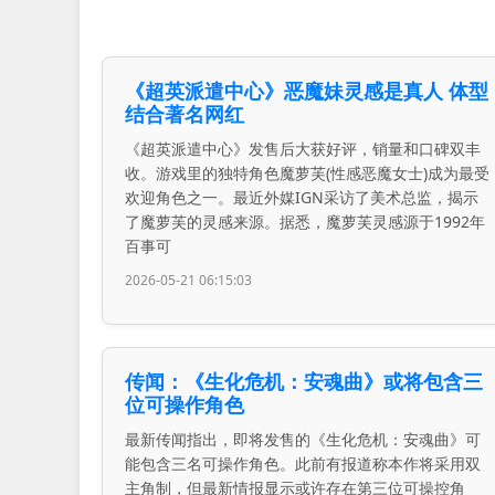
《超英派遣中心》恶魔妹灵感是真人 体型
结合著名网红
《超英派遣中心》发售后大获好评，销量和口碑双丰
收。游戏里的独特角色魔萝芙(性感恶魔女士)成为最受
欢迎角色之一。最近外媒IGN采访了美术总监，揭示
了魔萝芙的灵感来源。据悉，魔萝芙灵感源于1992年
百事可
2026-05-21 06:15:03
传闻：《生化危机：安魂曲》或将包含三
位可操作角色
最新传闻指出，即将发售的《生化危机：安魂曲》可
能包含三名可操作角色。此前有报道称本作将采用双
主角制，但最新情报显示或许存在第三位可操控角