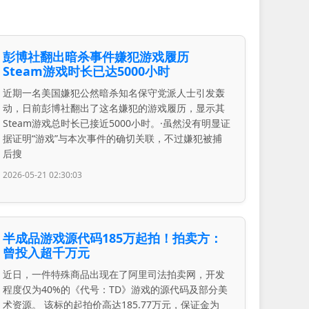
彭博社翻出暗杀事件嫌犯游戏履历
Steam游戏时长已达5000小时
近期一名美国嫌犯公然暗杀知名保守党派人士引发轰
动，日前彭博社翻出了这名嫌犯的游戏履历，显示其
Steam游戏总时长已接近5000小时。·虽然没有明显证
据证明“游戏”与本次事件的确切关联，不过嫌犯被捕
后搜
2026-05-21 02:30:03
半成品游戏源代码185万起拍！拍卖方：
曾投入超千万元
近日，一件特殊商品出现在了阿里司法拍卖网，开发
程度仅为40%的《代号：TD》游戏的源代码及部分美
术资源。 该标的起拍价高达185.77万元，保证金为