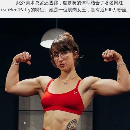
此外美术总监还透露，魔萝芙的体型结合了著名网红
LeanBeefPatty的特征。她是一位肌肉女王，拥有近600万粉丝