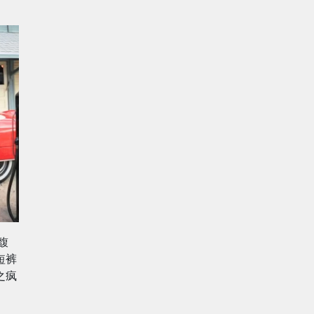
馥
短裤
之疯